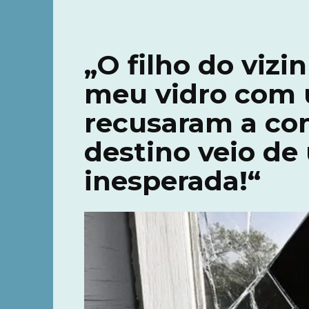
„O filho do vizi
meu vidro com u
recusaram a co
destino veio de
inesperada!“