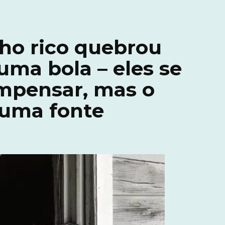
nho rico quebrou
ma bola – eles se
mpensar, mas o
 uma fonte