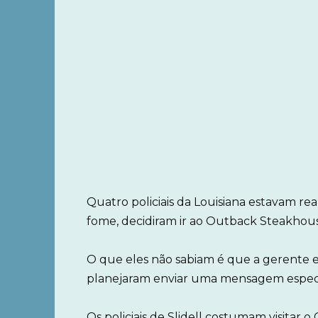
Quatro policiais da Louisiana estavam re
fome, decidiram ir ao Outback Steakhou
O que eles não sabiam é que a gerente 
planejaram enviar uma mensagem especi
Os policiais de Slidell costumam visitar 