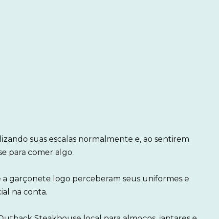
alizando suas escalas normalmente e, ao sentirem
se para comer algo.
e a garçonete logo perceberam seus uniformes e
al na conta.
o Outback Steakhouse local para almoços, jantares e