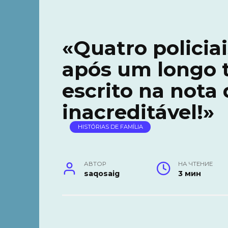
«Quatro polici
após um longo t
escrito na nota 
inacreditável!»
HISTÓRIAS DE FAMÍLIA
АВТОР
НА ЧТЕНИЕ
saqosaig
3 мин