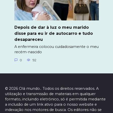
Depois de dar à luz o meu marido
disse para eu ir de autocarro e tudo
desapareceu
A enfermeira colocou cuidadosamente o meu
recém-nascido
0
92
© 2026 Olá mundo․ Todos os direitos reservados. A
utilização e transmissão de materiais em qualquer
formato, incluindo eletrónico, só é permitida mediante
a inclusão de um link ativo para o nosso website e
indexação nos motores de busca. Os editores não se