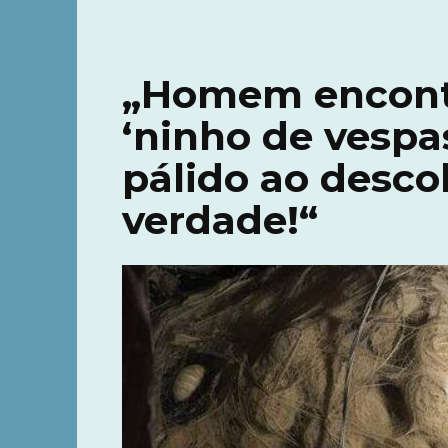
„Homem encont
‘ninho de vespas
pálido ao desco
verdade!“