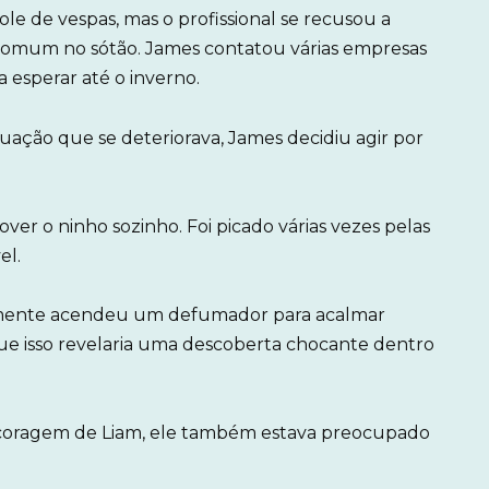
e de vespas, mas o profissional se recusou a
ncomum no sótão. James contatou várias empresas
a esperar até o inverno.
uação que se deteriorava, James decidiu agir por
er o ninho sozinho. Foi picado várias vezes pelas
el.
osamente acendeu um defumador para acalmar
ue isso revelaria uma descoberta chocante dentro
 coragem de Liam, ele também estava preocupado