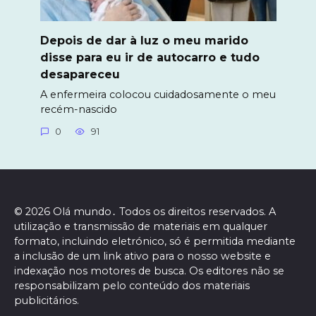
Depois de dar à luz o meu marido
disse para eu ir de autocarro e tudo
desapareceu
A enfermeira colocou cuidadosamente o meu
recém-nascido
0
91
© 2026 Olá mundo․ Todos os direitos reservados. A
utilização e transmissão de materiais em qualquer
formato, incluindo eletrónico, só é permitida mediante
a inclusão de um link ativo para o nosso website e
indexação nos motores de busca. Os editores não se
responsabilizam pelo conteúdo dos materiais
publicitários.