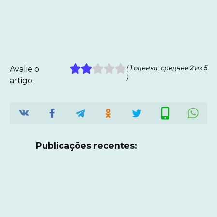
Avalie o
(
1
оценка, среднее
2
из
5
)
artigo
Publicações recentes: