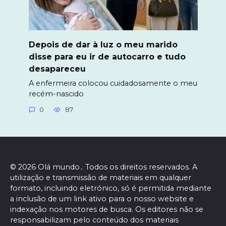
Depois de dar à luz o meu marido
disse para eu ir de autocarro e tudo
desapareceu
A enfermeira colocou cuidadosamente o meu
recém-nascido
0
87
© 2026 Olá mundo․ Todos os direitos reservados. A
utilização e transmissão de materiais em qualquer
formato, incluindo eletrónico, só é permitida mediante
a inclusão de um link ativo para o nosso website e
indexação nos motores de busca. Os editores não se
responsabilizam pelo conteúdo dos materiais