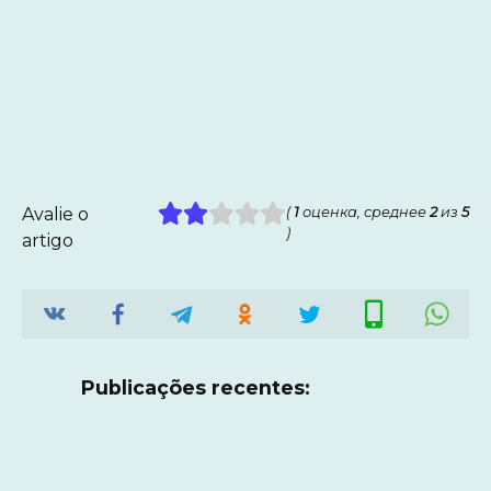
Avalie o
(
1
оценка, среднее
2
из
5
)
artigo
Publicações recentes: