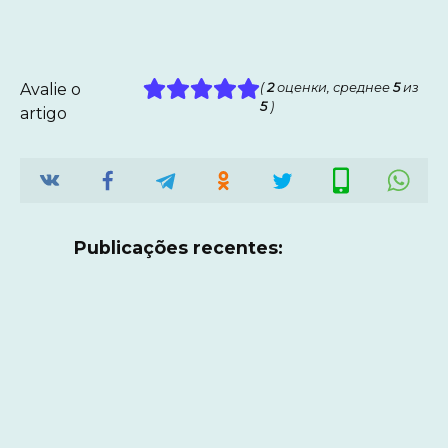
Avalie o
(
2
оценки, среднее
5
из
5
)
artigo
Publicações recentes: