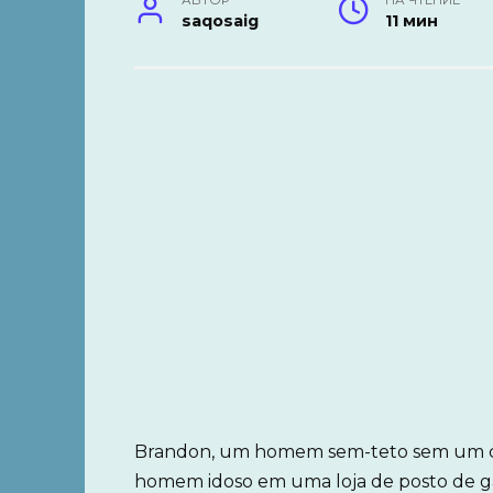
АВТОР
НА ЧТЕНИЕ
saqosaig
11 мин
Brandon, um homem sem-teto sem um cen
homem idoso em uma loja de posto de gas