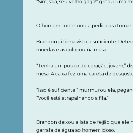
“Sim, saia, seu velho gagá!” gritou uma m
O homem continuou a pedir para tomar su
Brandon já tinha visto o suficiente. Deter
moedas e as colocou na mesa.
“Tenha um pouco de coração, jovem,” dis
mesa. A caixa fez uma careta de desgosto
“Isso é suficiente,” murmurou ela, peg
“Você está atrapalhando a fila.”
Brandon deixou a lata de feijão que ele
garrafa de água ao homem idoso.