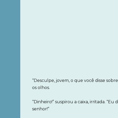
“Desculpe, jovem, o que você disse sob
os olhos.
“Dinheiro!” suspirou a caixa, irritada. “E
senhor!”