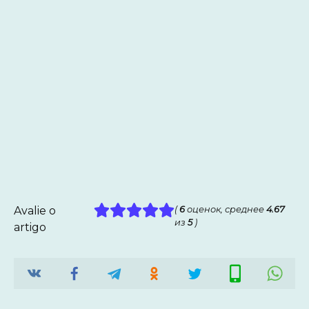
Avalie o
(
6
оценок, среднее
4.67
из
5
)
artigo