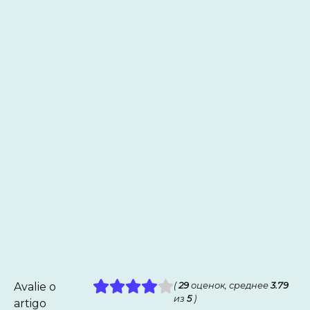
Avalie o
(
29
оценок, среднее
3.79
из
5
)
artigo