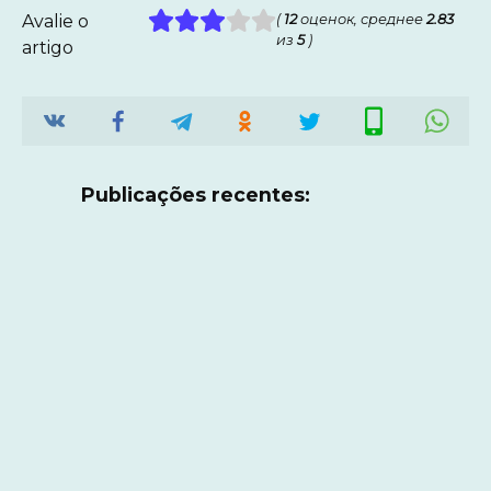
Avalie o
(
12
оценок, среднее
2.83
из
5
)
artigo
Publicações recentes: