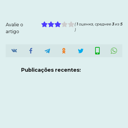
Avalie o
(
1
оценка, среднее
3
из
5
)
artigo
Publicações recentes: