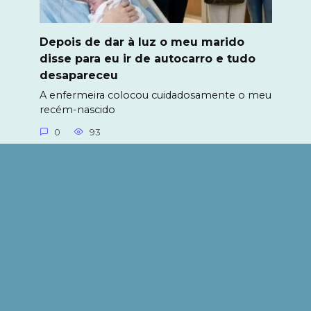
Depois de dar à luz o meu marido
disse para eu ir de autocarro e tudo
desapareceu
A enfermeira colocou cuidadosamente o meu
recém-nascido
0
93
© 2026 Olá mundo․ Todos os direitos reservados. A
utilização e transmissão de materiais em qualquer
formato, incluindo eletrónico, só é permitida mediante
a inclusão de um link ativo para o nosso website e
indexação nos motores de busca. Os editores não se
responsabilizam pelo conteúdo dos materiais
publicitários.