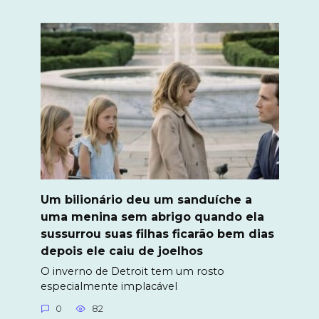
Um bilionário deu um sanduíche a
uma menina sem abrigo quando ela
sussurrou suas filhas ficarão bem dias
depois ele caiu de joelhos
O inverno de Detroit tem um rosto
especialmente implacável
0
82